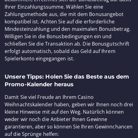
Ihrer Einzahlungssumme. Wählen Sie eine
Zahlungsmethode aus, die mit dem Bonusangebot
kompatibel ist. Achten Sie auf die erforderliche
Mindesteinzahlung und den maximalen Bonusbetrag.
Willigen Sie in die Bonusbedingungen ein und
schließen Sie die Transaktion ab. Die Bonusgutschrift
erfolgt automatisch, sobald das Geld auf Ihrem
Spielerkonto eingegangen ist.
Unsere Tipps: Holen Sie das Beste aus dem
Promo-Kalender heraus
Damit Sie viel Freude an Ihrem Casino
Weihnachtskalender haben, geben wir Ihnen noch drei
kleine Hinweise mit auf den Weg. Natürlich können
weder wir noch die Anbieter Ihnen Gewinne
garantieren, aber so können Sie Ihren Gewinnchancen
auf die Sprünge helfen: