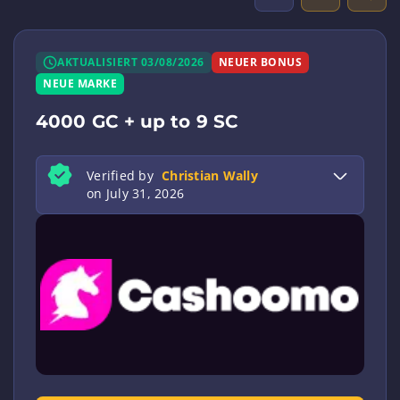
AKTUALISIERT 03/08/2026
NEUER BONUS
NEUE MARKE
4000 GC + up to 9 SC
Verified by
Christian Wally
on July 31, 2026