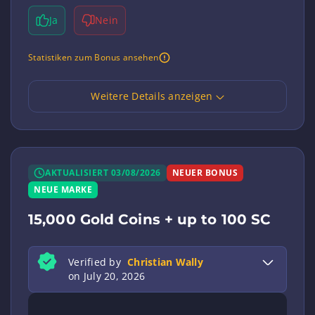
Ja
Nein
Statistiken zum Bonus ansehen
Weitere Details anzeigen
AKTUALISIERT 03/08/2026
NEUER BONUS
NEUE MARKE
15,000 Gold Coins + up to 100 SC
Verified by
Christian Wally
on July 20, 2026