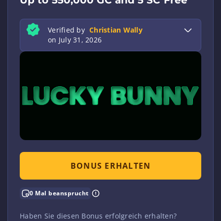
Up to 550,000 GC and 5 SC Free
Verified by
Christian Wally
on July 31, 2026
BONUS ERHALTEN
0 Mal beansprucht
Haben Sie diesen Bonus erfolgreich erhalten?