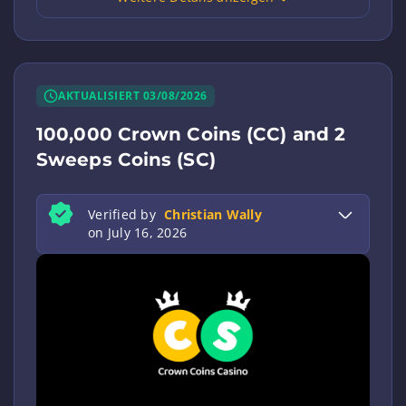
AKTUALISIERT 03/08/2026
100,000 Crown Coins (CC) and 2
Sweeps Coins (SC)
Verified by
Christian Wally
on July 16, 2026