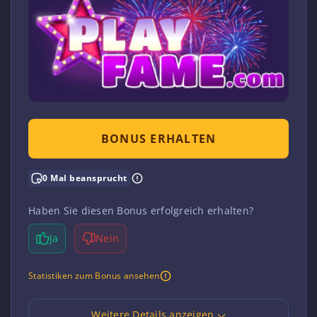
BONUS ERHALTEN
0 Mal beansprucht
Haben Sie diesen Bonus erfolgreich erhalten?
Ja
Nein
Statistiken zum Bonus ansehen
Weitere Details anzeigen