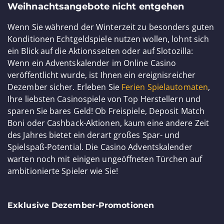
Weihnachtsangebote nicht entgehen
Wenn Sie während der Winterzeit zu besonders guten
Konditionen Echtgeldspiele nutzen wollen, lohnt sich
ein Blick auf die Aktionsseiten oder auf Slotozilla:
Wenn ein Adventskalender im Online Casino
veröffentlicht wurde, ist Ihnen ein ereignisreicher
Dezember sicher. Erleben Sie
Ferien Spielautomaten
,
Ihre liebsten Casinospiele von Top Herstellern und
sparen Sie bares Geld! Ob Freispiele, Deposit Match
Boni oder Cashback-Aktionen, kaum eine andere Zeit
des Jahres bietet ein derart großes Spar- und
Spielspaß-Potential. Die Casino Adventskalender
warten noch mit einigen ungeöffneten Türchen auf
ambitionierte Spieler wie Sie!
Exklusive Dezember-Promotionen