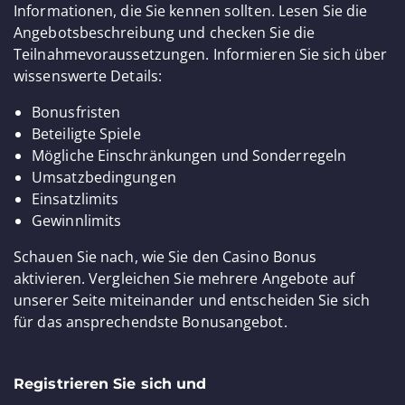
Informationen, die Sie kennen sollten. Lesen Sie die
Angebotsbeschreibung und checken Sie die
Teilnahmevoraussetzungen. Informieren Sie sich über
wissenswerte Details:
Bonusfristen
Beteiligte Spiele
Mögliche Einschränkungen und Sonderregeln
Umsatzbedingungen
Einsatzlimits
Gewinnlimits
Schauen Sie nach, wie Sie den Casino Bonus
aktivieren. Vergleichen Sie mehrere Angebote auf
unserer Seite miteinander und entscheiden Sie sich
für das ansprechendste Bonusangebot.
Registrieren Sie sich und