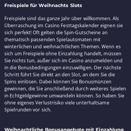
Freispiele für Weihnachts Slots
Freispiele sind das ganze Jahr über willkommen. Als
Überraschung im Casino Festtagskalender eignen sie
sich perfekt! Oft gelten die Spin-Gutscheine an
thematisch passenden Spielautomaten mit
winterlichen und weihnachtlichen Themen. Wenn es
sich um Freispiele ohne Einzahlung handelt, müssen
Sie nichts tun, außer sich im Casino anzumelden und
in die Bonusbedingungen einzuwilligen. Der nächste
Schritt führt Sie direkt an den Slot, an dem Sie die
Spins einlösen. Dabei können Sie Bonusmünzen
gewinnen, die Sie anschließend durch weiteres Spielen
in Echtgeldgewinne umwandeln können. So haben Sie
ohne eigenes Verlustrisiko viele unterhaltsame
Spielrunden vor sich.
Weihnachtliche Bonusangebote mit Einzahlung