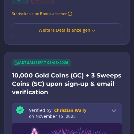
Statistiken zum Bonus ansehen
Weitere Details anzeigen
AKTUALISIERT 03/08/2026
10,000 Gold Coins (GC) + 3 Sweeps
Coins (SC) upon sign‑up & email
verification
Verified by
Christian Wally
on November 15, 2025