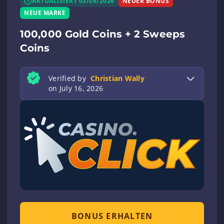
AKTUALISIERT 03/08/2026
NEUER BONUS
NEUE MARKE
100,000 Gold Coins + 2 Sweeps
Coins
Verified by
Christian Wally
on July 16, 2026
BONUS ERHALTEN