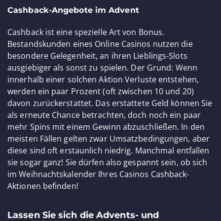
Cashback-Angebote im Advent
Cashback ist eine spezielle Art von Bonus.
Bestandskunden eines Online Casinos nutzen die
besondere Gelegenheit, an ihren Lieblings-Slots
ausgiebiger als sonst zu spielen. Der Grund: Wenn
innerhalb einer solchen Aktion Verluste entstehen,
werden ein paar Prozent (oft zwischen 10 und 20)
davon zurückerstattet. Das erstattete Geld können Sie
als erneute Chance betrachten, doch noch ein paar
mehr Spins mit einem Gewinn abzuschließen. In den
meisten Fällen gelten zwar Umsatzbedingungen, aber
diese sind oft erstaunlich niedrig. Manchmal entfallen
sie sogar ganz! Sie dürfen also gespannt sein, ob sich
im Weihnachtskalender Ihres Casinos Cashback-
Aktionen befinden!
Lassen Sie sich die Advents- und