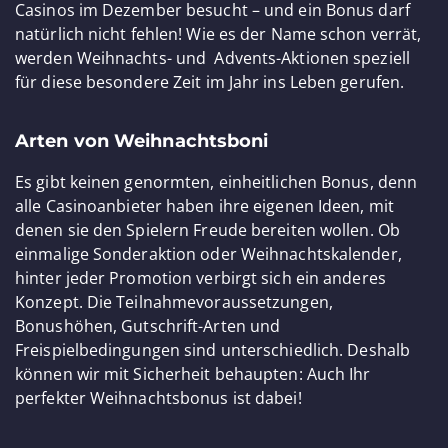
Casinos im Dezember besucht – und ein Bonus darf
natürlich nicht fehlen! Wie es der Name schon verrät,
werden Weihnachts- und Advents-Aktionen speziell
für diese besondere Zeit im Jahr ins Leben gerufen.
Arten von Weihnachtsboni
Es gibt keinen genormten, einheitlichen Bonus, denn
alle Casinoanbieter haben ihre eigenen Ideen, mit
denen sie den Spielern Freude bereiten wollen. Ob
einmalige Sonderaktion oder Weihnachtskalender,
hinter jeder Promotion verbirgt sich ein anderes
Konzept. Die Teilnahmevoraussetzungen,
Bonushöhen, Gutschrift-Arten und
Freispielbedingungen sind unterschiedlich. Deshalb
können wir mit Sicherheit behaupten: Auch Ihr
perfekter Weihnachtsbonus ist dabei!