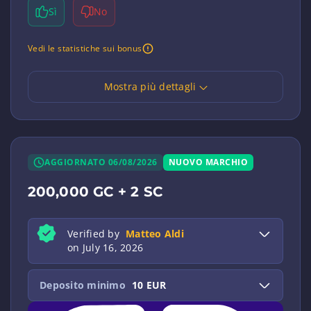
Sì
No
Vedi le statistiche sui bonus
Mostra più dettagli
AGGIORNATO 06/08/2026
NUOVO MARCHIO
200,000 GC + 2 SC
Verified by
Matteo Aldi
on July 16, 2026
Deposito minimo
10 EUR