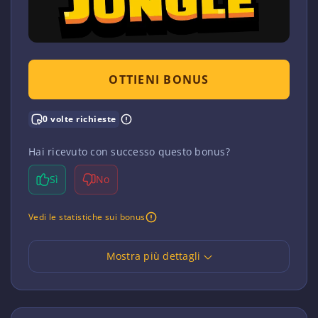
OTTIENI BONUS
0 volte richieste
Hai ricevuto con successo questo bonus?
Sì
No
Vedi le statistiche sui bonus
Mostra più dettagli