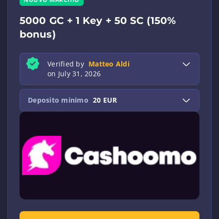
5000 GC + 1 Key + 50 SC (150%
bonus)
Verified by
Matteo Aldi
on July 31, 2026
Deposito minimo
20 EUR