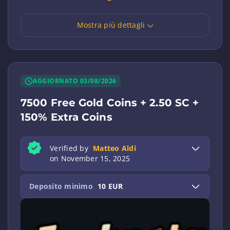
Mostra più dettagli
AGGIORNATO 03/08/2026
7500 Free Gold Coins + 2.50 SC +
150% Extra Coins
Verified by
Matteo Aldi
on November 15, 2025
Deposito minimo
10 EUR