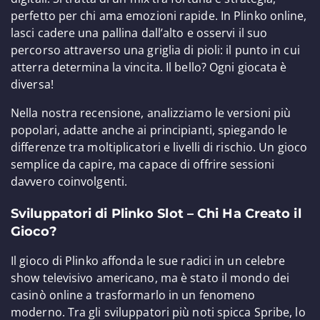
perfetto per chi ama emozioni rapide. In Plinko online,
lasci cadere una pallina dall’alto e osservi il suo
percorso attraverso una griglia di pioli: il punto in cui
atterra determina la vincita. Il bello? Ogni giocata è
diversa!
Nella nostra recensione, analizziamo le versioni più
popolari, adatte anche ai principianti, spiegando le
differenze tra moltiplicatori e livelli di rischio. Un gioco
semplice da capire, ma capace di offrire sessioni
davvero coinvolgenti.
Sviluppatori di Plinko Slot – Chi Ha Creato il
Gioco?
Il gioco di Plinko affonda le sue radici in un celebre
show televisivo americano, ma è stato il mondo dei
casinò online a trasformarlo in un fenomeno
moderno. Tra gli sviluppatori più noti spicca Spribe, lo