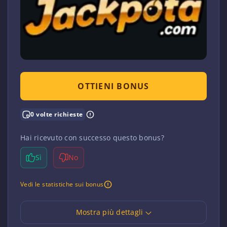
OTTIENI BONUS
0 volte richieste
Hai ricevuto con successo questo bonus?
Sì
No
Vedi le statistiche sui bonus
Mostra più dettagli