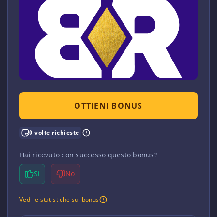
OTTIENI BONUS
0 volte richieste
Hai ricevuto con successo questo bonus?
Sì
No
Vedi le statistiche sui bonus