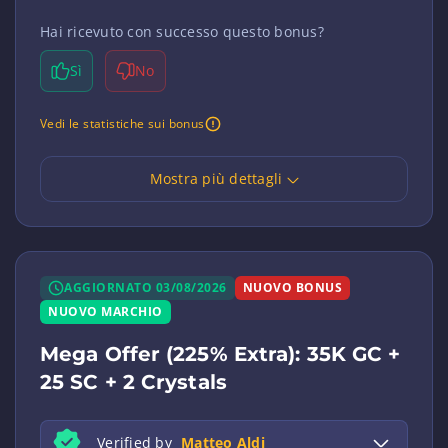
Hai ricevuto con successo questo bonus?
Sì
No
Vedi le statistiche sui bonus
Mostra più dettagli
AGGIORNATO 03/08/2026
NUOVO BONUS
NUOVO MARCHIO
Mega Offer (225% Extra): 35K GC +
25 SC + 2 Crystals
Verified by
Matteo Aldi