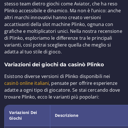
stesso team dietro giochi come Aviator, che ha reso
Plinko accessibile e dinamico. Ma non è l’unico: anche
altri marchi innovativi hanno creato versioni
accattivanti della slot machine Plinko, ognuna con
grafiche e moltiplicatori unici. Nella nostra recensione
di Plinko, esploriamo le differenze tra le principali
varianti, così potrai scegliere quella che meglio si
adatta al tuo stile di gioco.
Variazioni dei giochi da casinò Plinko
Esistono diverse versioni di Plinko disponibili nei
casinò online italiani
, pensate per offrire esperienze
adatte a ogni tipo di giocatore. Se stai cercando dove
trovare Plinko, ecco le varianti più popolari:
Variazioni Dei
Descrizione
Giochi