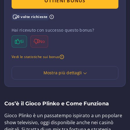
OTTIENI BONUS
0 volte richieste
Hai ricevuto con successo questo bonus?
Sì
No
Vedi le statistiche sui bonus
Mostra più dettagli
Cos’è il Gioco Plinko e Come Funziona
Gioco Plinko è un passatempo ispirato a un popolare
show televisivo, oggi disponibile anche nei casinò
digitali. Si tratta di un mix tra fortuna e strategia,