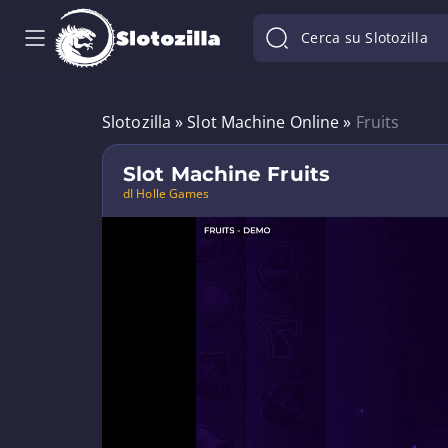
Slotozilla
»
Slot Machine Online
»
Fruits
Slot Machine Fruits
dI Holle Games