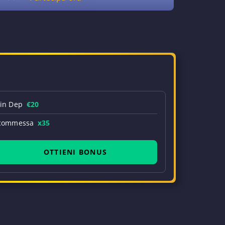
in Dep
€20
commessa
x35
OTTIENI BONUS