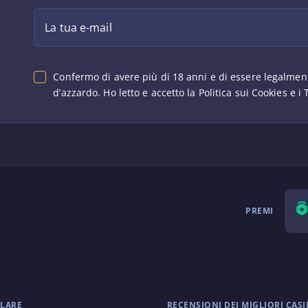
La tua e-mail
Confermo di avere più di 18 anni e di essere legalment
d’azzardo. Ho letto e accetto la Politica sui Cookies e i
PREMI
LARE
RECENSIONI DEI MIGLIORI CAS