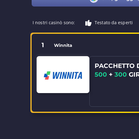
I nostri casinò sono:
Testato da esperti
1
Winnita
PACCHETTO 
500
+
300
GIR