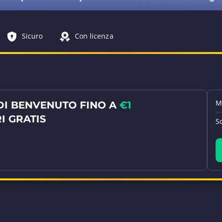
Sicuro
Con licenza
M
DI BENVENUTO FINO A
€1
I GRATIS
S