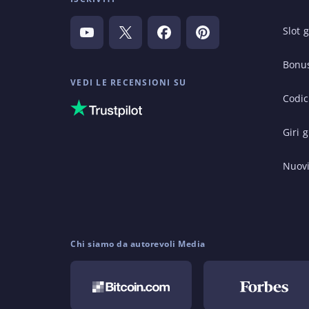
Slot g
Bonus
VEDI LE RECENSIONI SU
Codic
Giri g
Nuovi
Chi siamo da autorevoli Media