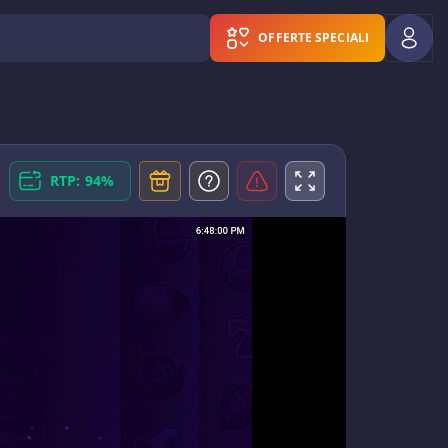
OFFERTE SPECIALI
RTP: 94%