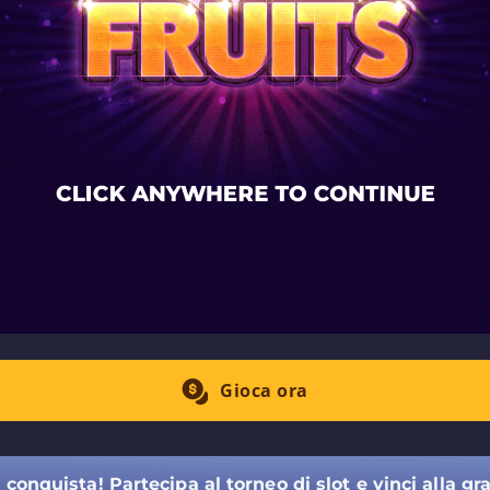
Gioca ora
 conquista! Partecipa al torneo di slot e vinci alla gr