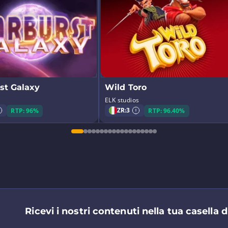
st Galaxy
Wild Toro
ELK studios
ZR:
3
RTP: 96%
RTP: 96.40%
Ricevi i nostri contenuti nella tua casella 