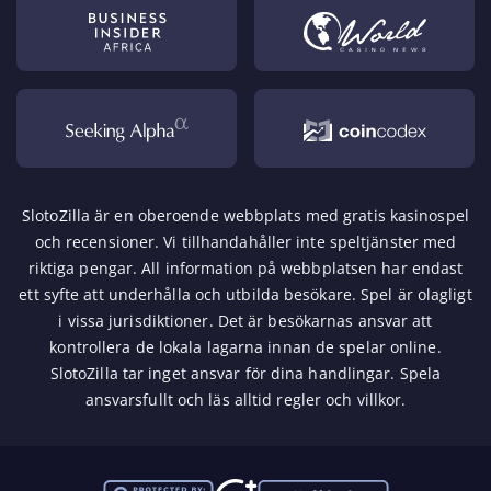
SlotoZilla är en oberoende webbplats med gratis kasinospel
och recensioner. Vi tillhandahåller inte speltjänster med
riktiga pengar. All information på webbplatsen har endast
ett syfte att underhålla och utbilda besökare. Spel är olagligt
i vissa jurisdiktioner. Det är besökarnas ansvar att
kontrollera de lokala lagarna innan de spelar online.
SlotoZilla tar inget ansvar för dina handlingar. Spela
ansvarsfullt och läs alltid regler och villkor.