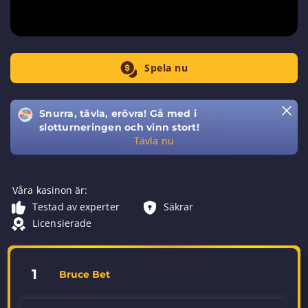
Spela nu
Snurra, tävla, erövra! Gå med i
slotturneringen och vinn stort!
Tävla nu
Våra kasinon är:
Testad av experter
Säkrar
Licensierade
1
Bruce Bet