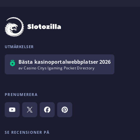
UTMÄRKELSER
Bästa kasinoportalwebbplatser 2026
av Casino Citys Igaming Pocket Directory
PRENUMERERA
SE RECENSIONER PÅ