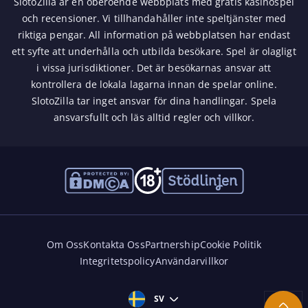
SlotoZilla är en oberoende webbplats med gratis kasinospel
och recensioner. Vi tillhandahåller inte speltjänster med
riktiga pengar. All information på webbplatsen har endast
ett syfte att underhålla och utbilda besökare. Spel är olagligt
i vissa jurisdiktioner. Det är besökarnas ansvar att
kontrollera de lokala lagarna innan de spelar online.
SlotoZilla tar inget ansvar för dina handlingar. Spela
ansvarsfullt och läs alltid regler och villkor.
Om Oss
Kontakta Oss
Partnership
Cookie Politik
Integritetspolicy
Användarvillkor
SV