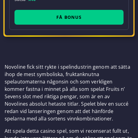
FÅ BONUS
Novoline fick sitt rykte i spelindustrin genom att sätta
ihop de mest symboliska, fruktanknutna
spelautomaterna någonsin och som verkligen
kommer fastna i minnet på alla som spelat Fruits n’
Sevens slot med riktiga pengar, som är en av
Novolines absolut hetaste titlar. Spelet blev en succé
redan vid lanseringen genom att det hänförde
spelarna med alla sortens vinnkombinationer.
Att spela detta casino spel, som vi recenserat fullt ut,