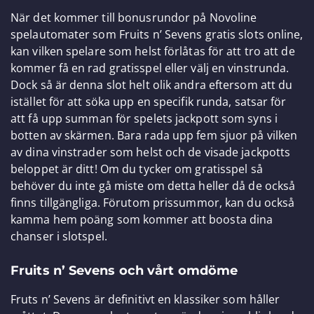
När det kommer till bonusrundor på Novoline
spelautomater som Fruits n’ Sevens gratis slots online,
kan vilken spelare som helst förlåtas för att tro att de
kommer få en rad gratisspel eller välj en vinstrunda.
Dock så är denna slot helt olik andra eftersom att du
istället för att söka upp en specifik runda, satsar för
att få upp summan för spelets jackpott som syns i
botten av skärmen. Bara rada upp fem sjuor på vilken
av dina vinstrader som helst och de visade jackpotts
beloppet är ditt! Om du tycker om gratisspel så
behöver du inte gå miste om detta heller då de också
finns tillgängliga. Förutom prissummor, kan du också
kamma hem poäng som kommer att boosta dina
chanser i slotspel.
Fruits n’ Sevens och vårt omdöme
Fruts n’ Sevens är definitivt en klassiker som håller