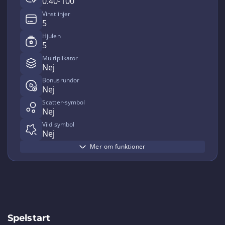
0.40-100
Vinstlinjer
5
Hjulen
5
Multiplikator
Nej
Bonusrundor
Nej
Scatter-symbol
Nej
Vild symbol
Nej
Mer om funktioner
Spelstart