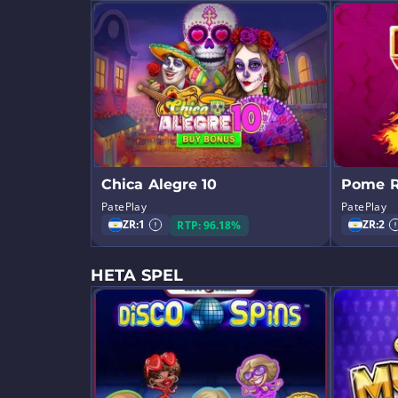
Chica Alegre 10
Pome R
PatePlay
PatePlay
ZR:
1
ZR:
2
RTP: 96.18%
HETA SPEL