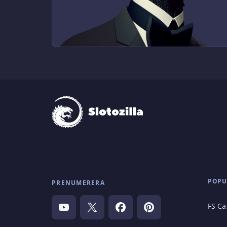
POPU
PRENUMERERA
FS Ca