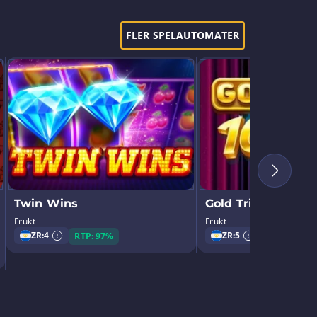
FLER SPELAUTOMATER
Twin Wins
Gold Trio 10000
Frukt
Frukt
ZR:
4
ZR:
5
RTP: 97%
RTP: 95.94%