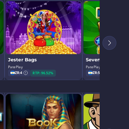
Jester Bags
Sevens Joy
PatePlay
PatePlay
ZR:
4
ZR:
5
RTP: 96.52%
RTP: 96.1