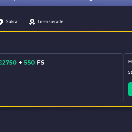
Säkrar
Licensierade
M
2750
+
550
FS
S