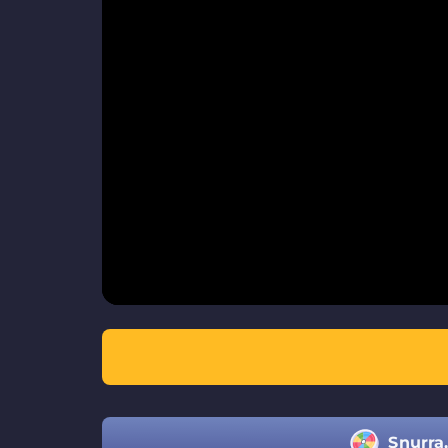
Snurra,