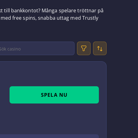
t till bankkontot? Många spelare tröttnar på
r med free spins, snabba uttag med Trustly
SPELA NU