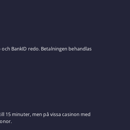
to och BankID redo. Betalningen behandlas
till 15 minuter, men på vissa casinon med
ronor.