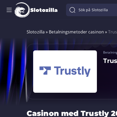
Slotozilla
»
Betalningsmetoder casinon
»
Trus
Betalni
Trus
Casinon med Trustly 2