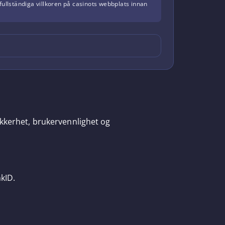
fullständiga villkoren på casinots webbplats innan
sikkerhet, brukervennlighet og
kID.
.