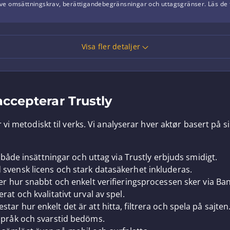
lusive omsättningskrav, berättigandebegränsningar och uttagsgränser. Läs de 
Visa fler detaljer
accepterar Trustly
 vi metodiskt til verks. Vi analyserar hver aktør basert på 
t både insättningar och uttag via Trustly erbjuds smidigt.
svensk licens och stark datasäkerhet inkluderas.
r hur snabbt och enkelt verifieringsprocessen sker via Ban
at och kvalitativt urval av spel.
estar hur enkelt det är att hitta, filtrera och spela på sajten
 språk och svarstid bedöms.