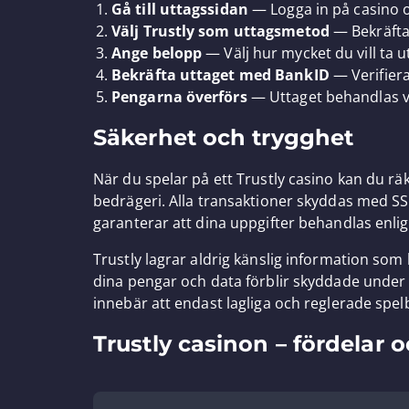
Gå till uttagssidan
— Logga in på casino oc
Välj Trustly som uttagsmetod
— Bekräfta
Ange belopp
— Välj hur mycket du vill ta u
Bekräfta uttaget med BankID
— Verifiera
Pengarna överförs
— Uttaget behandlas v
Säkerhet och trygghet
När du spelar på ett Trustly casino kan du räk
bedrägeri. Alla transaktioner skyddas med SSL
garanterar att dina uppgifter behandlas enligt
Trustly lagrar aldrig känslig information s
dina pengar och data förblir skyddade under
innebär att endast lagliga och reglerade spelb
Trustly casinon – fördelar 