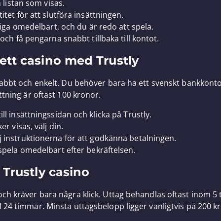
 listan som visas.
tet för att slutföra insättningen.
iga omedelbart, och du är redo att spela.
ch få pengarna snabbt tillbaka till kontot.
ett casino med Trustly
 snabbt och enkelt. Du behöver bara ha ett svenskt bankkon
ttning är oftast 100 kronor.
ll insättningssidan och klicka på Trustly.
 visas, välj din.
 instruktionerna för att godkänna betalningen.
pela omedelbart efter bekräftelsen.
 Trustly casino
och kräver bara några klick. Uttag behandlas oftast inom 5 
l 24 timmar. Minsta uttagsbelopp ligger vanligtvis på 200 k