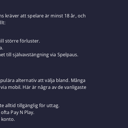
ens kräver att spelare är minst 18 år, och
lt:
ll större förluster.
a.
t till självavstängning via Spelpaus.
pulära alternativ att välja bland. Många
via mobil. Här är några av de vanligaste
lltid tillgänglig för uttag.
ofta Pay N Play.
 konto.