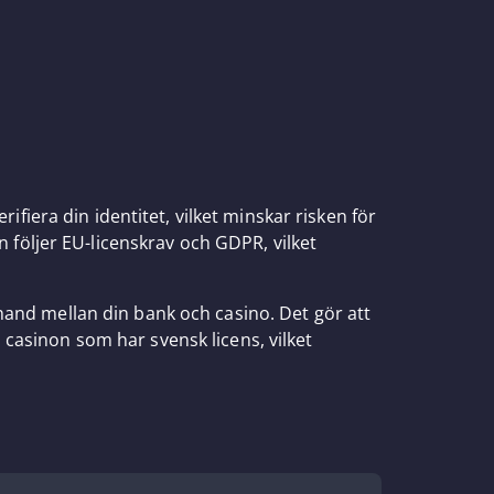
fiera din identitet, vilket minskar risken för
 följer EU-licenskrav och GDPR, vilket
and mellan din bank och casino. Det gör att
asinon som har svensk licens, vilket