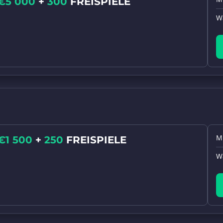
€5 000
+
300
FREISPIELE
W
M
€1 500
+
250
FREISPIELE
W