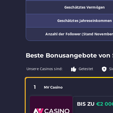
Geschätztes Vermögen
Geschätztes Jahreseinkommen
Anzahl der Follower (Stand November
Beste Bonusangebote von S
Unsere Casinos sind:
Getestet
Si
1
NV Casino
BIS ZU
€2 00