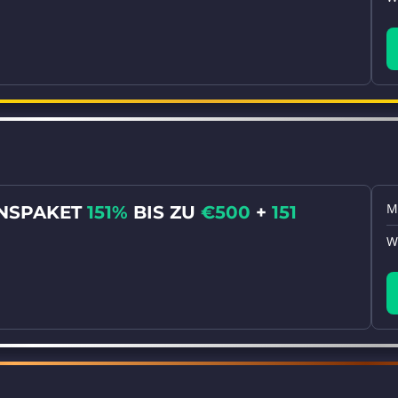
M
NSPAKET
151%
BIS ZU
€500
+
151
W