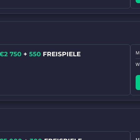
M
€2 750
+
550
FREISPIELE
W
M