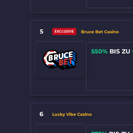
5
EXCLUSIVE
Bruce Bet Casino
550%
BIS ZU
6
Lucky Vibe Casino