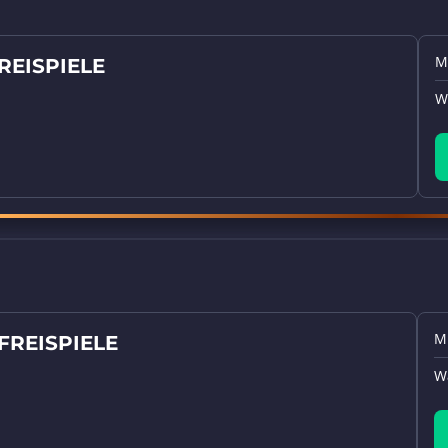
M
REISPIELE
W
M
FREISPIELE
W