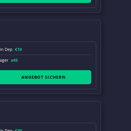
in Dep
€10
ager
x45
ANGEBOT SICHERN
in Dep
€20