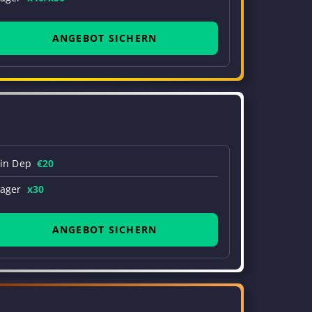
ANGEBOT SICHERN
in Dep
€20
ager
x30
ANGEBOT SICHERN