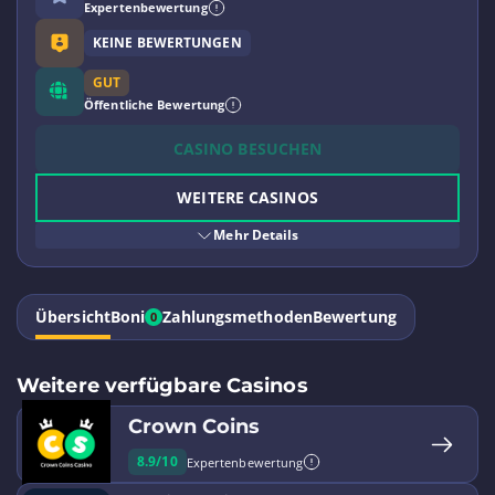
Expertenbewertung
KEINE BEWERTUNGEN
GUT
Öffentliche Bewertung
CASINO BESUCHEN
WEITERE CASINOS
Mehr Details
Betreiber:
Media Entertainment N.V.
Gegründet im:
2023
Mobile App:
Übersicht
Boni
Zahlungsmethoden
Bewertung
0
Spiele:
4604
Lizenzen:
Curaçao (CGCB)
Weitere verfügbare Casinos
Auszahlungsdauer:
5-7 days
Crown Coins
Auszahlungslimit:
67500
8.9/10
Expertenbewertung
Mindestauszahlung:
EUR 10
Zahlungsmethoden