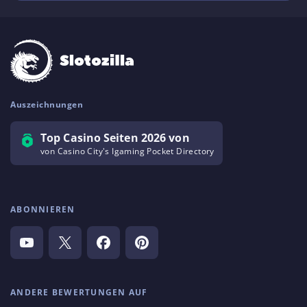
Auszeichnungen
Top Casino Seiten 2026 von
von Casino City's Igaming Pocket Directory
ABONNIEREN
ANDERE BEWERTUNGEN AUF