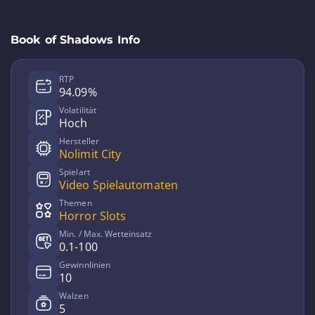
Book of Shadows Info
RTP
94.09%
Volatilität
Hoch
Hersteller
Nolimit City
Spielart
Video Spielautomaten
Themen
Horror Slots
Min. / Max. Wetteinsatz
0.1-100
Gewinnlinien
10
Walzen
5