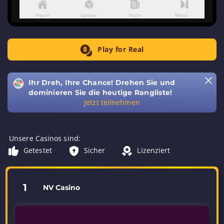
Play for Real
Ihr Dreh, Ihre Chance! Drehen Sie und
dominieren Sie die heutige Rangliste!
Jetzt teilnehmen
Unsere Casinos sind:
Getestet
Sicher
Lizenziert
1
NV Casino