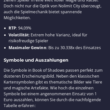
ziehen Spieler in eine Welt voller Magie und Rätsel.
Doch nicht nur die Optik von Nolimit City überzeugt,
auch die Spielmechanik bietet spannende
Möglichkeiten.
RTP
: 94,09%
Volatilität
: Extrem hohe Varianz, ideal für
risikofreudige Spieler
Maximaler Gewinn
: Bis zu 30.338x des Einsatzes
Symbole und Auszahlungen
Die Symbole in Book of Shadows passen perfekt zum
düsteren Erscheinungsbild. Neben den klassischen
Kartensymbolen gibt es thematische Bilder wie Tiere
und magische Artefakte. Wie hoch die einzelnen
Symbole bei einem angenommenen Einsatz von 1
Euro auszahlen, können Sie durch die nachfolgende
Tabelle erfahren: