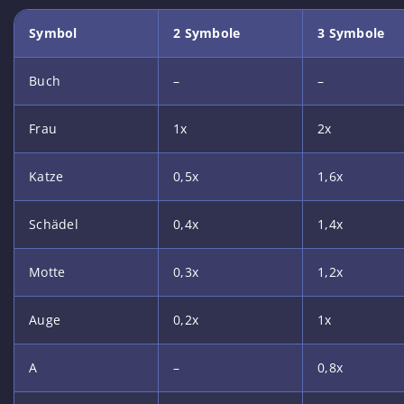
Symbol
2 Symbole
3 Symbole
Buch
–
–
Frau
1x
2x
Katze
0,5x
1,6x
Schädel
0,4x
1,4x
Motte
0,3x
1,2x
Auge
0,2x
1x
A
–
0,8x