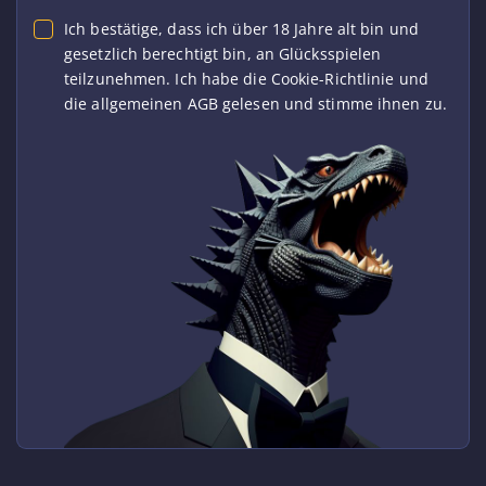
Ich bestätige, dass ich über 18 Jahre alt bin und
gesetzlich berechtigt bin, an Glücksspielen
teilzunehmen. Ich habe die Cookie-Richtlinie und
die allgemeinen AGB gelesen und stimme ihnen zu.