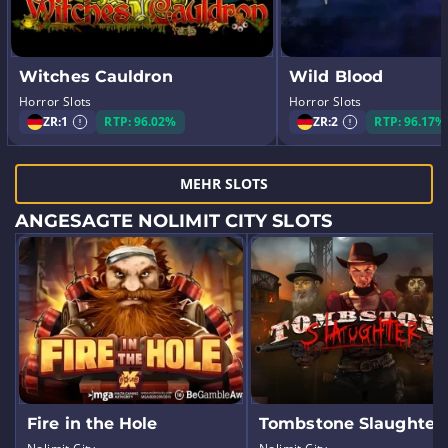
Witches Cauldron
Wild Blood
Horror Slots
Horror Slots
ZR:
1
RTP: 96.02%
ZR:
2
RTP: 96.17%
MEHR SLOTS
ANGESAGTE NOLIMIT CITY SLOTS
Fire in the Hole
Tombstone Slaughter