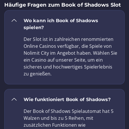
Häufige Fragen zum Book of Shadows Slot
Wo kann ich Book of Shadows
spielen?
Der Slot ist in zahlreichen renommierten
Online Casinos verfügbar, die Spiele von
Nolimit City im Angebot haben. Wählen Sie
ein Casino auf unserer Seite, um ein
sicheres und hochwertiges Spielerlebnis
zu genießen.
Wie funktioniert Book of Shadows?
Der Book of Shadows Spielautomat hat 5
Walzen und bis zu 5 Reihen, mit
zusätzlichen Funktionen wie