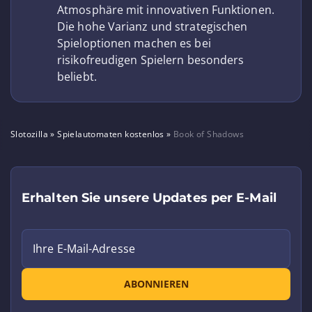
Atmosphäre mit innovativen Funktionen.
Die hohe Varianz und strategischen
Spieloptionen machen es bei
risikofreudigen Spielern besonders
beliebt.
Slotozilla
»
Spielautomaten kostenlos
»
Book of Shadows
Erhalten Sie unsere Updates per E-Mail
Ihre E-Mail-Adresse
ABONNIEREN