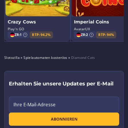
Crazy Cows
Imperial Coins
Play'n GO
AvatarUX
ZR:
1
RTP: 94.2%
ZR:
2
RTP: 94%
Slotozilla
»
Spielautomaten kostenlos
»
Diamond Cats
Erhalten Sie unsere Updates per E-Mail
Ihre E-Mail-Adresse
ABONNIEREN