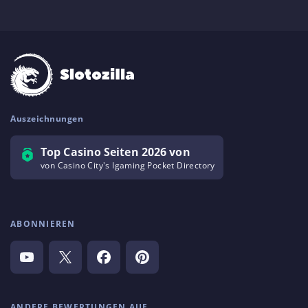
Auszeichnungen
Top Casino Seiten 2026 von
von Casino City's Igaming Pocket Directory
ABONNIEREN
ANDERE BEWERTUNGEN AUF