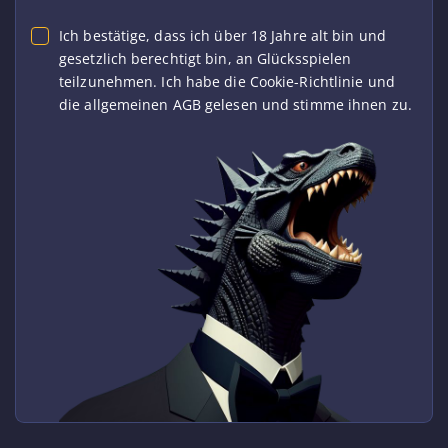
Ich bestätige, dass ich über 18 Jahre alt bin und
gesetzlich berechtigt bin, an Glücksspielen
teilzunehmen. Ich habe die Cookie-Richtlinie und
die allgemeinen AGB gelesen und stimme ihnen zu.