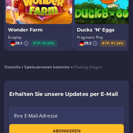
Wonder Farm
Ducks ‘N’ Eggs
Evoplay
Pragmatic Play
ZR:
1
RTP: 95.95%
ZR:
2
RTP: 91.34%
Slotozilla
»
Spielautomaten kostenlos
»
Floating Dragon
Erhalten Sie unsere Updates per E-Mail
Ihre E-Mail-Adresse
ABONNIEREN