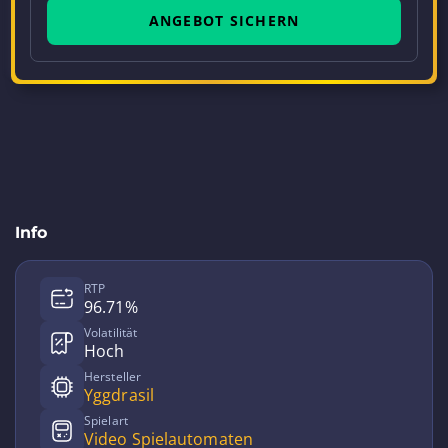
ANGEBOT SICHERN
Info
RTP
96.71%
Volatilität
Hoch
Hersteller
Yggdrasil
Spielart
Video Spielautomaten