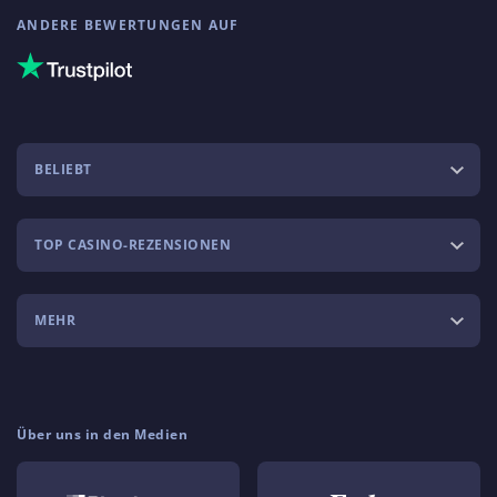
ANDERE BEWERTUNGEN AUF
BELIEBT
TOP CASINO-REZENSIONEN
MEHR
Über uns in den Medien