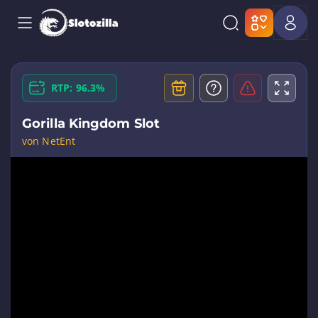
RTP: 96.3%
Gorilla Kingdom Slot
von NetEnt