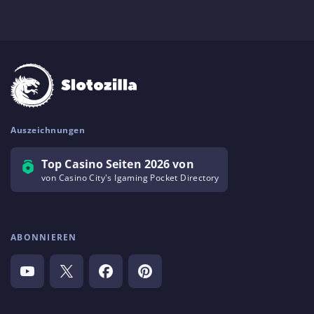
Auszeichnungen
Top Casino Seiten 2026 von
von Casino City's Igaming Pocket Directory
ABONNIEREN