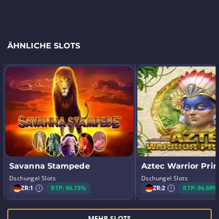
ÄHNLICHE SLOTS
Savanna Stampede
Aztec Warrior Pri
Dschungel Slots
Dschungel Slots
ZR:
1
RTP: 96.15%
ZR:
2
RTP: 96.69%
MEHR SLOTS