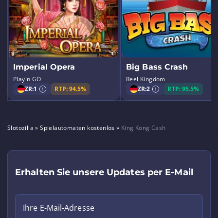
Imperial Opera
Big Bass Crash
Play'n GO
Reel Kingdom
ZR:
1
RTP: 94.5%
ZR:
2
RTP: 95.5%
Slotozilla
»
Spielautomaten kostenlos
»
King Kong Cash
Erhalten Sie unsere Updates per E-Mail
Ihre E-Mail-Adresse