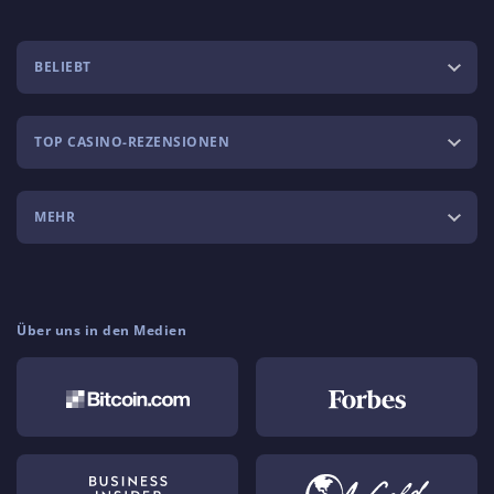
BELIEBT
TOP CASINO-REZENSIONEN
MEHR
Über uns in den Medien