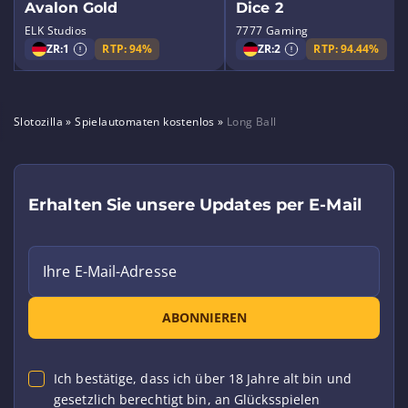
Avalon Gold
Dice 2
ELK Studios
7777 Gaming
ZR:
1
RTP: 94%
ZR:
2
RTP: 94.44%
Slotozilla
»
Spielautomaten kostenlos
»
Long Ball
Erhalten Sie unsere Updates per E-Mail
Ihre E-Mail-Adresse
ABONNIEREN
Ich bestätige, dass ich über 18 Jahre alt bin und
gesetzlich berechtigt bin, an Glücksspielen