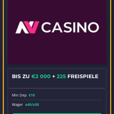
BIS ZU
€2 000
+
225
FREISPIELE
Min Dep
€10
Wager
x40/x30