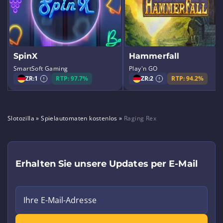
SpinX
Hammerfall
SmartSoft Gaming
Play'n GO
ZR:
1
RTP: 97.7%
ZR:
2
RTP: 94.2%
Slotozilla
»
Spielautomaten kostenlos
»
Raging Rex
Erhalten Sie unsere Updates per E-Mail
Ihre E-Mail-Adresse