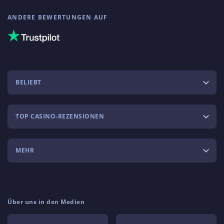
ANDERE BEWERTUNGEN AUF
BELIEBT
TOP CASINO-REZENSIONEN
MEHR
Über uns in den Medien