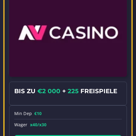
BIS ZU
€2 000
+
225
FREISPIELE
Min Dep
€10
Wager
x40/x30