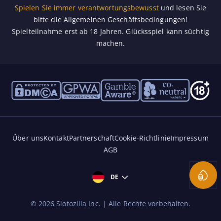
Spielen Sie immer verantwortungsbewusst
und lesen Sie
bitte die Allgemeinen Geschäftsbedingungen!
Spielteilnahme erst ab 18 Jahren. Glücksspiel kann süchtig
machen.
Über uns
Kontakt
Partnerschaft
Cookie-Richtlinie
Impressum
AGB
Coin D
DE
©
2026
Slotozilla Inc. | Alle Rechte vorbehalten.