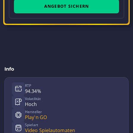
ANGEBOT SICHERN
Info
RTP
94.34%
Volatilität
Hoch
Hersteller
Play'n GO
Spielart
Video Spielautomaten