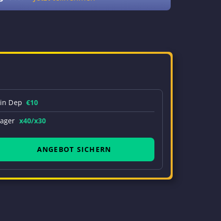
in Dep
€10
ager
x40/x30
ANGEBOT SICHERN