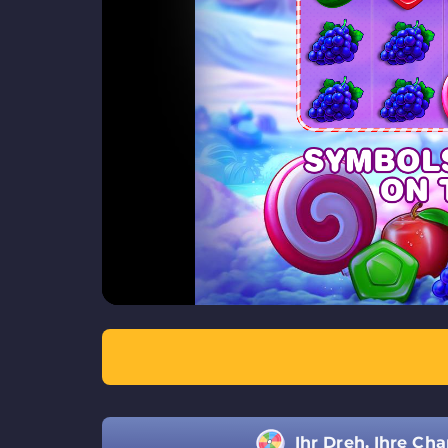
Ihr Dreh, Ihre Ch