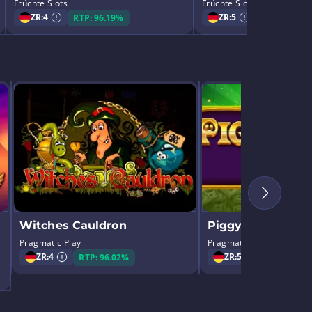
Früchte Slots
Früchte Slots
ZR:
4
ZR:
5
RTP: 96.19%
RTP: 96.96%
Witches Cauldron
Piggy Bank Bills
Pragmatic Play
Pragmatic Play
ZR:
4
ZR:
5
RTP: 96.02%
RTP: 95.5