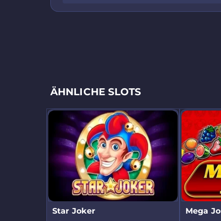
ÄHNLICHE SLOTS
Star Joker
Mega Jo