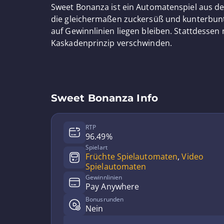
Sweet Bonanza ist ein Automatenspiel aus de
die gleichermaßen zuckersüß und kunterbunt
auf Gewinnlinien liegen bleiben. Stattdessen
Kaskadenprinzip verschwinden.
Sweet Bonanza Info
RTP
96.49%
Spielart
Früchte Spielautomaten
,
Video
Spielautomaten
Gewinnlinien
Pay Anywhere
Bonusrunden
Nein