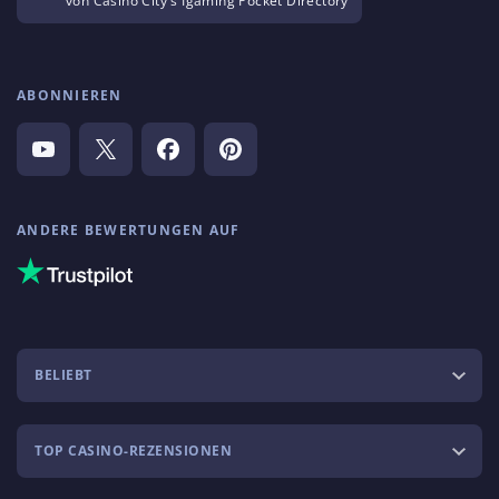
von Casino City's Igaming Pocket Directory
ABONNIEREN
ANDERE BEWERTUNGEN AUF
BELIEBT
TOP CASINO-REZENSIONEN