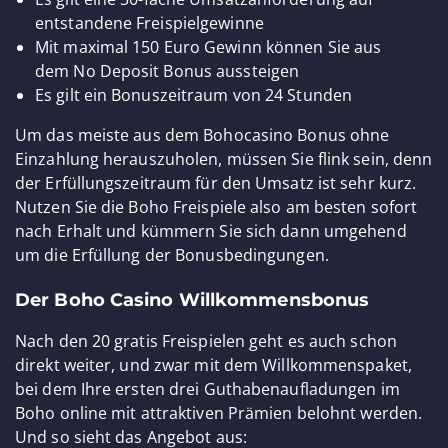
entstandene Freispielgewinne
Mit maximal 150 Euro Gewinn können Sie aus
dem No Deposit Bonus aussteigen
Es gilt ein Bonuszeitraum von 24 Stunden
Um das meiste aus dem Bohocasino Bonus ohne
Einzahlung herauszuholen, müssen Sie flink sein, denn
der Erfüllungszeitraum für den Umsatz ist sehr kurz.
Nutzen Sie die Boho Freispiele also am besten sofort
nach Erhalt und kümmern Sie sich dann umgehend
um die Erfüllung der Bonusbedingungen.
Der Boho Casino Willkommensbonus
Nach den 20 gratis Freispielen geht es auch schon
direkt weiter, und zwar mit dem Willkommenspaket,
bei dem Ihre ersten drei Guthabenaufladungen im
Boho online mit attraktiven Prämien belohnt werden.
Und so sieht das Angebot aus: