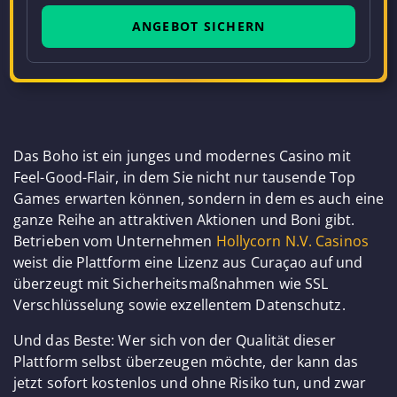
ANGEBOT SICHERN
Das Boho ist ein junges und modernes Casino mit
Feel-Good-Flair, in dem Sie nicht nur tausende Top
Games erwarten können, sondern in dem es auch eine
ganze Reihe an attraktiven Aktionen und Boni gibt.
Betrieben vom Unternehmen
Hollycorn N.V. Casinos
weist die Plattform eine Lizenz aus Curaçao auf und
überzeugt mit Sicherheitsmaßnahmen wie SSL
Verschlüsselung sowie exzellentem Datenschutz.
Und das Beste: Wer sich von der Qualität dieser
Plattform selbst überzeugen möchte, der kann das
jetzt sofort kostenlos und ohne Risiko tun, und zwar