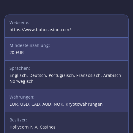
Webseite:
https://www.bohocasino.com/
Mindesteinzahlung:
20 EUR
Sprachen:
Englisch, Deutsch, Portugisisch, Französisch, Arabisch,
Norwegisch
Währungen:
EUR, USD, CAD, AUD, NOK, Kryptowährungen
Besitzer:
Hollycorn N.V. Casinos