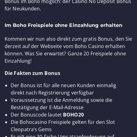
Bonus im Boho möglich: der Casino No Deposit Bonus
für Neukunden.
Im Boho Freispiele ohne Einzahlung erhalten
Kommen wir nun also direkt zum gratis Bonus, den Sie
derzeit auf der Webseite vom Boho Casino erhalten
können. Was Sie erwartet? Ganze 20 Freispiele ohne
Einzahlung!
Die Fakten zum Bonus
Der Bonus ist für alle neuen Kunden einmalig
direkt nach Registrierung verfügbar
Voraussetzung ist die Anmeldung sowie die
Bestätigung der E-Mail-Adresse
Der Bonuscode lautet
BOHO20
Die Bohocasino Freispiele gelten für den Slot
Cleopatra’s Gems
Es gilt eine 30-fache Umsatzanforderung auf