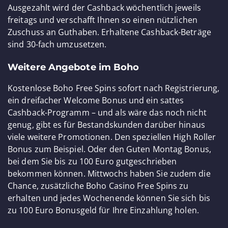
Ausgezahlt wird der Cashback wöchentlich jeweils
freitags und verschafft Ihnen so einen nützlichen
Zuschuss an Guthaben. Erhaltene Cashback-Beträge
sind 30-fach umzusetzen.
Weitere Angebote im Boho
Kostenlose Boho Free Spins sofort nach Registrierung,
ein dreifacher Welcome Bonus und ein sattes
Cashback-Programm – und als wäre das noch nicht
genug, gibt es für Bestandskunden darüber hinaus
viele weitere Promotionen. Den speziellen High Roller
Bonus zum Beispiel. Oder den Guten Montag Bonus,
bei dem Sie bis zu 100 Euro gutgeschrieben
bekommen können. Mittwochs haben Sie zudem die
Chance, zusätzliche Boho Casino Free Spins zu
erhalten und jedes Wochenende können Sie sich bis
zu 100 Euro Bonusgeld für Ihre Einzahlung holen.