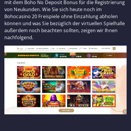
mit dem Boho No Deposit Bonus für die Registrierung
von Neukunden. Wie Sie sich heute noch im
Bohocasino 20 Freispiele ohne Einzahlung abholen
können und was Sie bezüglich der virtuellen Spielhalle
außerdem noch beachten sollten, zeigen wir Ihnen
nachfolgend.