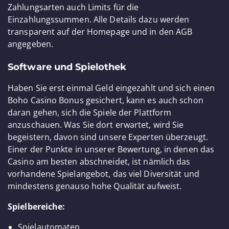
Zahlungsarten auch Limits für die
Einzahlungssummen. Alle Details dazu werden
transparent auf der Homepage und in den AGB
angegeben.
Software und Spielothek
Haben Sie erst einmal Geld eingezahlt und sich einen
Boho Casino Bonus gesichert, kann es auch schon
daran gehen, sich die Spiele der Plattform
anzuschauen. Was Sie dort erwartet, wird Sie
begeistern, davon sind unsere Experten überzeugt.
Einer der Punkte in unserer Bewertung, in denen das
Casino am besten abschneidet, ist nämlich das
vorhandene Spielangebot, das viel Diversität und
mindestens genauso hohe Qualität aufweist.
Spielbereiche:
Spielautomaten