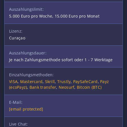
Auszahlungslimit:
5.000 Euro pro Woche, 15.000 Euro pro Monat
Lizenz:
Curaçao
Auszahlungsdauer:
Je nach Zahlungsmethode sofort oder 1 - 7 Werktage
Einzahlungsmethoden:
VISA
,
Mastercard
,
Skrill
,
Trustly
,
PaySafeCard
,
Payz
(ecoPayz)
,
Bank transfer
,
Neosurf
,
Bitcoin (BTC)
E-Mail:
[email protected]
Live Chat: