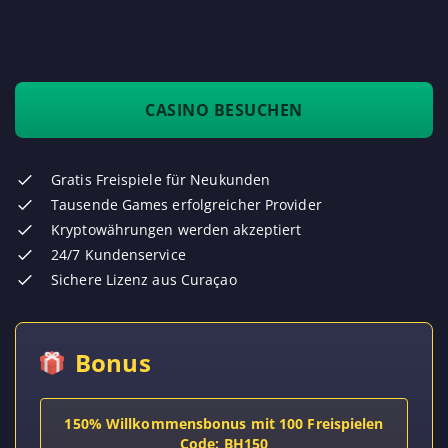
CASINO BESUCHEN
Gratis Freispiele für Neukunden
Tausende Games erfolgreicher Provider
Kryptowährungen werden akzeptiert
24/7 Kundenservice
Sichere Lizenz aus Curaçao
Bonus
150% Willkommensbonus mit 100 Freispielen
Code: BH150