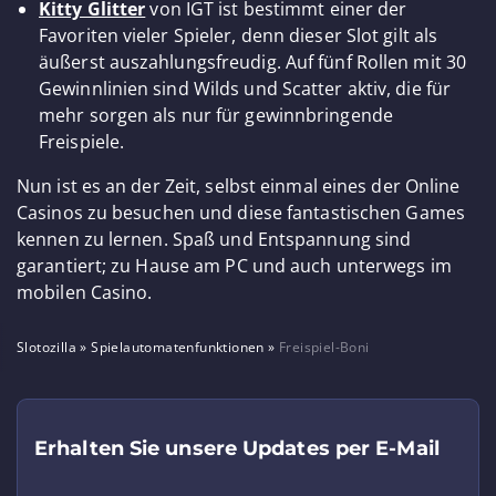
Kitty Glitter
von IGT ist bestimmt einer der
Favoriten vieler Spieler, denn dieser Slot gilt als
äußerst auszahlungsfreudig. Auf fünf Rollen mit 30
Gewinnlinien sind Wilds und Scatter aktiv, die für
mehr sorgen als nur für gewinnbringende
Freispiele.
Nun ist es an der Zeit, selbst einmal eines der Online
Casinos zu besuchen und diese fantastischen Games
kennen zu lernen. Spaß und Entspannung sind
garantiert; zu Hause am PC und auch unterwegs im
mobilen Casino.
Slotozilla
»
Spielautomatenfunktionen
»
Freispiel-Boni
Erhalten Sie unsere Updates per E-Mail