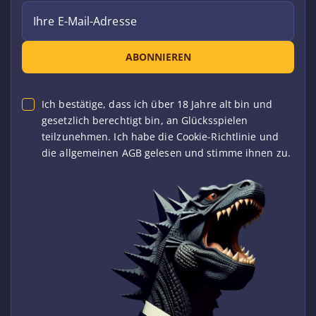
Ihre E-Mail-Adresse
ABONNIEREN
Ich bestätige, dass ich über 18 Jahre alt bin und
gesetzlich berechtigt bin, an Glücksspielen
teilzunehmen. Ich habe die Cookie-Richtlinie und
die allgemeinen AGB gelesen und stimme ihnen zu.