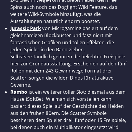
243 Gewinnwege-Format bietet neben den Free
Spins auch noch das Dogfight Wild Feature, das
weitere Wild-Symbole hinzufügt, was die
Auszahlungen natürlich enorm boostet.
Jurassic Park
von Microgaming basiert auf dem
gleichnamigen Blockbuster und fasziniert mit
fantastischen Grafiken und tollen Effekten, die
jeden Spieler in den Bann ziehen.
Selbstverständlich gehören die beliebten Freispiele
hier zur Grundausstattung. Erscheinen auf den fünf
Rollen mit dem 243 Gewinnwege-Format drei
Scatter, sorgen die wilden Dinos für attraktive
Gewinne.
Rambo
ist ein weiterer toller Slot; diesmal aus dem
Hause iSoftBet. Wie man sich vorstellen kann,
basiert dieses Spiel auf der Geschichte des Helden
aus den frühen 80ern. Die Scatter Symbole
bescheren dem Spieler drei, fünf oder 15 Freispiele,
bei denen auch ein Multiplikator eingesetzt wird.