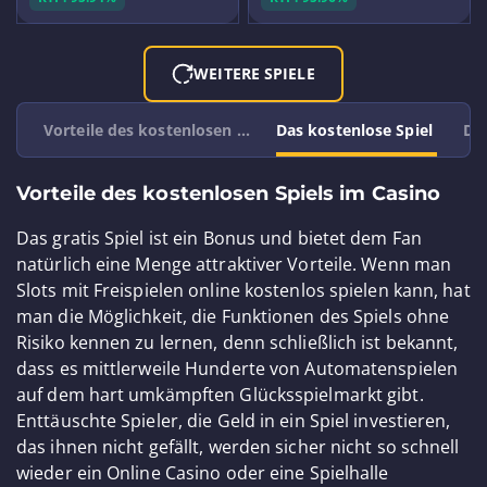
WEITERE SPIELE
Vorteile des kostenlosen ...
Das kostenlose Spiel
Die
Vorteile des kostenlosen Spiels im Casino
Das gratis Spiel ist ein Bonus und bietet dem Fan
natürlich eine Menge attraktiver Vorteile. Wenn man
Slots mit Freispielen online kostenlos spielen kann, hat
man die Möglichkeit, die Funktionen des Spiels ohne
Risiko kennen zu lernen, denn schließlich ist bekannt,
dass es mittlerweile Hunderte von Automatenspielen
auf dem hart umkämpften Glücksspielmarkt gibt.
Enttäuschte Spieler, die Geld in ein Spiel investieren,
das ihnen nicht gefällt, werden sicher nicht so schnell
wieder ein Online Casino oder eine Spielhalle