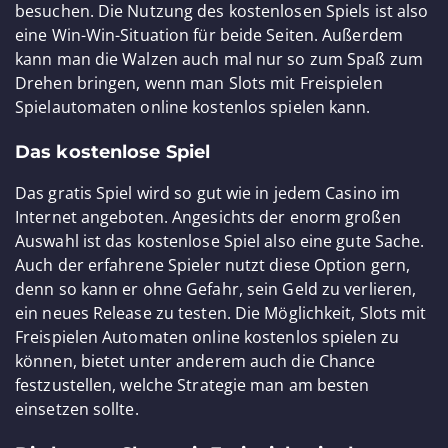
besuchen. Die Nutzung des kostenlosen Spiels ist also
eine Win-Win-Situation für beide Seiten. Außerdem
kann man die Walzen auch mal nur so zum Spaß zum
Drehen bringen, wenn man Slots mit Freispielen
Spielautomaten online kostenlos spielen kann.
Das kostenlose Spiel
Das gratis Spiel wird so gut wie in jedem Casino im
Internet angeboten. Angesichts der enorm großen
Auswahl ist das kostenlose Spiel also eine gute Sache.
Auch der erfahrene Spieler nutzt diese Option gern,
denn so kann er ohne Gefahr, sein Geld zu verlieren,
ein neues Release zu testen. Die Möglichkeit, Slots mit
Freispielen Automaten online kostenlos spielen zu
können, bietet unter anderem auch die Chance
festzustellen, welche Strategie man am besten
einsetzen sollte.