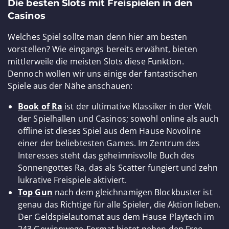
Die besten Slots mit Freispielen in den
Casinos
Welches Spiel sollte man denn hier am besten
vorstellen? Wie eingangs bereits erwähnt, bieten
mittlerweile die meisten Slots diese Funktion.
Dennoch wollen wir uns einige der fantastischen
Spiele aus der Nähe anschauen:
Book of Ra
ist der ultimative Klassiker in der Welt
der Spielhallen und Casinos; sowohl online als auch
offline ist dieses Spiel aus dem Hause Novoline
einer der beliebtesten Games. Im Zentrum des
Interesses steht das geheimnisvolle Buch des
Sonnengottes Ra, das als Scatter fungiert und zehn
lukrative Freispiele aktiviert.
Top Gun
nach dem gleichnamigen Blockbuster ist
genau das Richtige für alle Spieler, die Aktion lieben.
Der Geldspielautomat aus dem Hause Playtech im