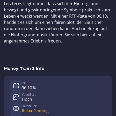
Letzteres liegt daran, dass sich der Hintergrund
bewegt und gewinnbringende Symbole praktisch zum
Leben erweckt werden. Mit einer RTP-Rate von 96,1%
handelt es sich um einen fairen Slot, der Sie sicher
rundum in den Bann ziehen kann. Auch in Bezug auf
die Hintergrundmusik können Sie sich hier auf ein
angenehmes Erlebnis freuen.
Money Train 3 Info
RTP
96.10%
Volatilität
Hoch
Hersteller
Relax Gaming