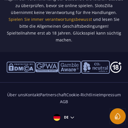
zu überprüfen, bevor sie online spielen. SlotoZilla
übernimmt keine Verantwortung für Ihre Handlungen.
Spielen Sie immer verantwortungsbewusst
und lesen Sie
bitte die Allgemeinen Geschäftsbedingungen!
Spielteilnahme erst ab 18 Jahren. Glücksspiel kann süchtig
machen.
Über uns
Kontakt
Partnerschaft
Cookie-Richtlinie
Impressum
AGB
Coin D
DE