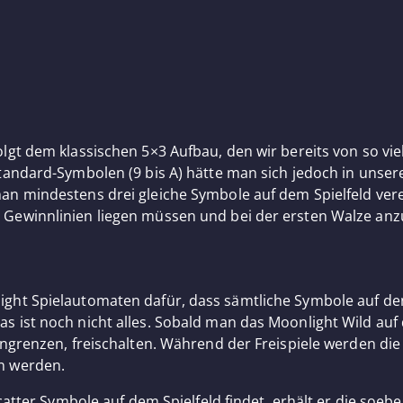
lgt dem klassischen 5×3 Aufbau, den wir bereits von so v
 Standard-Symbolen (9 bis A) hätte man sich jedoch in un
an mindestens drei gleiche Symbole auf dem Spielfeld ver
 Gewinnlinien liegen müssen und bei der ersten Walze an
ight Spielautomaten dafür, dass sämtliche Symbole auf de
 ist noch nicht alles. Sobald man das Moonlight Wild auf 
 angrenzen, freischalten. Während der Freispiele werden d
n werden.
atter Symbole auf dem Spielfeld findet, erhält er die soeb