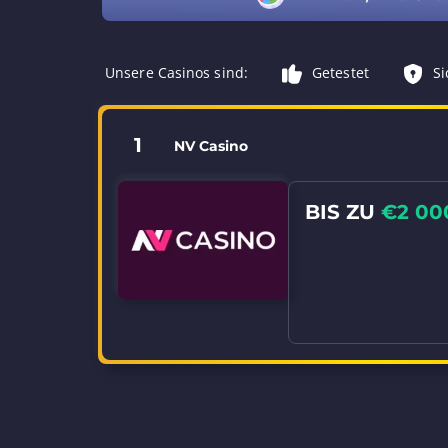
Unsere Casinos sind:
Getestet
Si
1
NV Casino
BIS ZU
€2 00