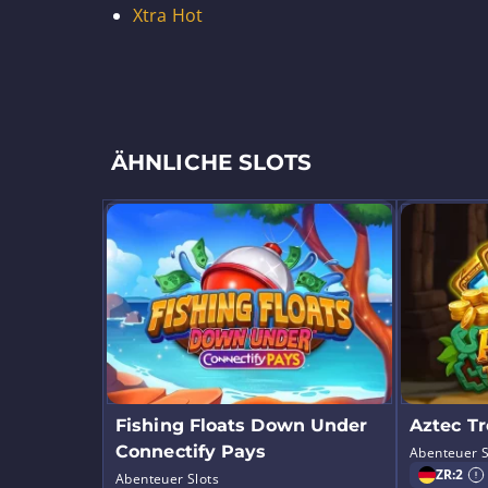
Xtra Hot
ÄHNLICHE SLOTS
Fishing Floats Down Under
Aztec T
Connectify Pays
Abenteuer S
ZR:
2
Abenteuer Slots