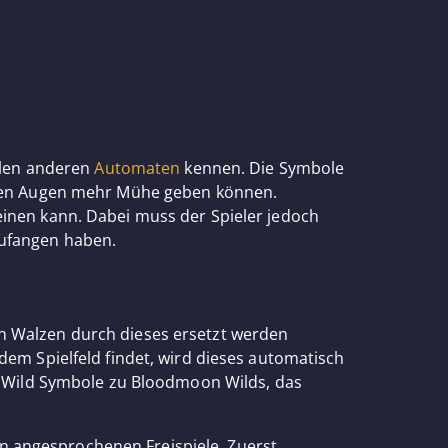
ielen anderen
Automaten
kennen. Die Symbole
seren Augen mehr Mühe geben können.
einen kann. Dabei muss der Spieler jedoch
zufangen haben.
n Walzen durch dieses ersetzt werden
dem Spielfeld findet, wird dieses automatisch
ie Wild Symbole zu Bloodmoon Wilds, das
en angesprochenen Freispiele. Zuerst