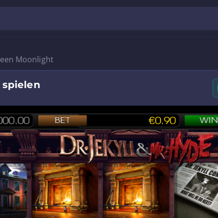
een Moonlight
 spielen