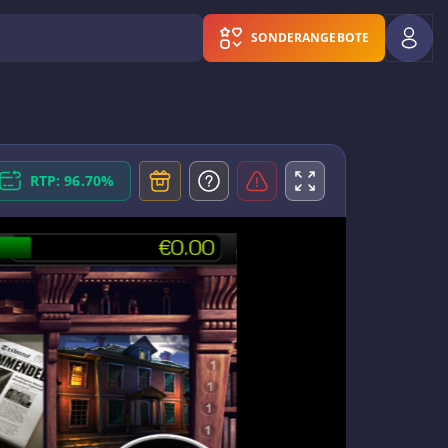
SONDERANGEBOTE
RTP: 96.70%