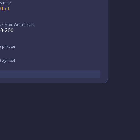
steller
tEnt
. / Max. Wetteinsatz
20-200
tiplikator
d Symbol