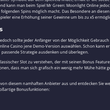
end kann man beim Spiel Mr Green: Moonlight Online jedoch
olgenden Spins möglich macht. Das Besondere an diesen Fre
pieler eine Erhöhung seiner Gewinne um bis zu x5 ermögli
s
, jedoch sollte jeder Anfänger von der Möglichkeit Gebrauc
nline Casino jene Demo-Version auswählen. Schon kann er
e passende Strategie ausdenken und überlegen.
klassischer Slot zu verstehen, der mit seinen Bonus Feature
tonen, dass man sich grafisch ein wenig mehr Mühe hätte g
 von diesem namhaften Anbieter aus und entdecken Sie we
oßartige Bonusfunktionen: