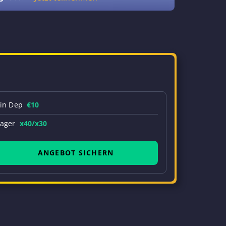
in Dep
€10
ager
x40/x30
ANGEBOT SICHERN