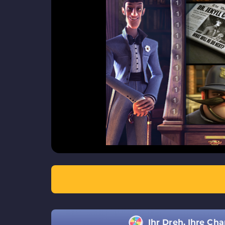
Ihr Dreh, Ihre Ch