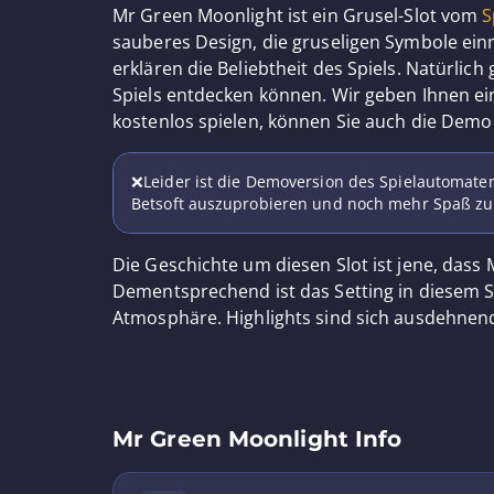
Mr Green Moonlight ist ein Grusel-Slot vom
S
sauberes Design, die gruseligen Symbole ein
erklären die Beliebtheit des Spiels. Natürlic
Spiels entdecken können. Wir geben Ihnen ein
kostenlos spielen, können Sie auch die Demo n
❌Leider ist die Demoversion des Spielautomaten
Betsoft auszuprobieren und noch mehr Spaß zu 
Die Geschichte um diesen Slot ist jene, dass 
Dementsprechend ist das Setting in diesem S
Atmosphäre. Highlights sind sich ausdehnende
Mr Green Moonlight Info