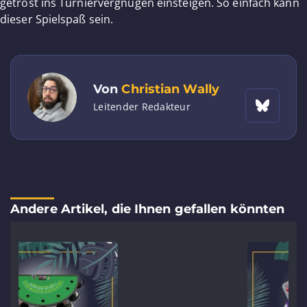
getrost ins Turniervergnügen einsteigen. So einfach kann
dieser Spielspaß sein.
Von
Christian Wally
Leitender Redakteur
Andere Artikel, die Ihnen gefallen könnten