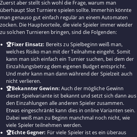
Zuerst aber stellt sich wohl die Frage, warum man
überhaupt Slot Turniere spielen sollte. Immerhin könnte
man genauso gut einfach regulär an einem Automaten
zocken. Die Hauptvorteile, die viele Spieler immer wieder
zu solchen Turnieren bringen, sind die Folgenden:
🏆Fixer Einsatz:
Bereits zu Spielbeginn weiß man,
welches Risiko man mit der Teilnahme eingeht. Somit
kann man sich einfach ein Turnier suchen, bei dem der
Einzahlungsbetrag dem eigenen Budget entspricht.
Und mehr kann man dann während der Spielzeit auch
nicht verlieren.
🏆Bekannter Gewinn:
Auch der mögliche Gewinn
dieser Spielvariante ist bekannt und setzt sich dann aus
den Einzahlungen alle anderen Spieler zusammen.
Etwas eingeschränkt kann dies in online Varianten sein.
Dabei weiß man zu Beginn manchmal noch nicht, wie
viele Spieler teilnehmen werden.
🏆Echte Gegner:
Für viele Spieler ist es ein überaus