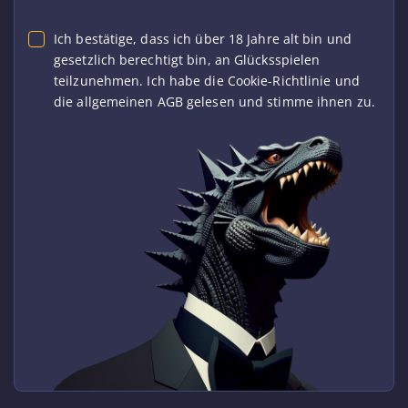
Ich bestätige, dass ich über 18 Jahre alt bin und
gesetzlich berechtigt bin, an Glücksspielen
teilzunehmen. Ich habe die Cookie-Richtlinie und
die allgemeinen AGB gelesen und stimme ihnen zu.