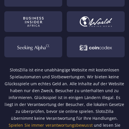
SlotoZilla ist eine unabhängige Website mit kostenlosen
Spielautomaten und Slotbewertungen. Wir bieten keine
Glücksspiele um echtes Geld an. Alle Inhalte auf der Website
haben nur den Zweck, Besucher zu unterhalten und zu
informieren. Glücksspiel ist in einigen Ländern illegal. Es
liegt in der Verantwortung der Besucher, die lokalen Gesetze
zu überprüfen, bevor sie online spielen. SlotoZilla
übernimmt keine Verantwortung für Ihre Handlungen.
Spielen Sie immer verantwortungsbewusst
und lesen Sie